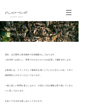
About
studio noco
現在、山口県内と東京都内で出張撮影をしております。
ご自宅等へお伺いし、即席で小さなスタジオを設置して撮影を行います。
お客様には、リラックスして撮影日を過ごしていただきたいため、
１日１
組様限定とさせていただいております。
一緒に楽しい時間を過ごしながら、
大切な１日を素敵な形で残していきた
いと思っております。
お会いできる日を楽しみにしております。